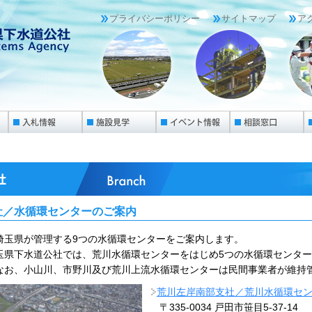
プライバシーポリシー
サイトマップ
ア
社／水循環センターのご案内
玉県が管理する9つの水循環センターをご案内します。
玉県下水道公社では、荒川水循環センターをはじめ5つの水循環センタ
お、小山川、市野川及び荒川上流水循環センターは民間事業者が維持
荒川左岸南部支社／荒川水循環セ
〒335-0034 戸田市笹目5-37-14