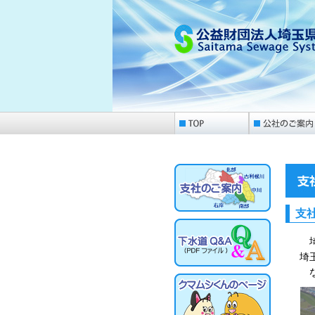
支
埼
埼
な