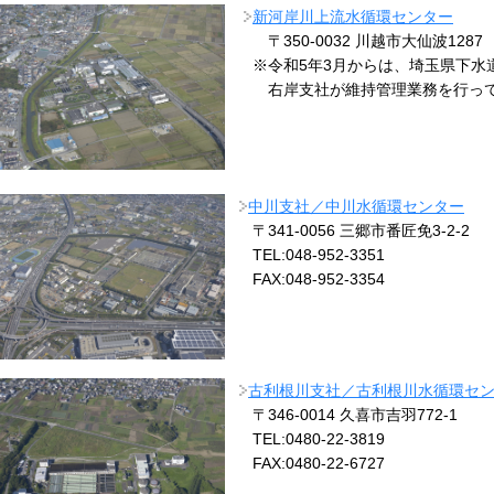
新河岸川上流水循環センター
〒350-0032 川越市大仙波1287
※令和5年3月からは、埼玉県下水
右岸支社が維持管理業務を行って
中川支社／中川水循環センター
〒341-0056 三郷市番匠免3-2-2
TEL:048-952-3351
FAX:048-952-3354
古利根川支社／古利根川水循環セ
〒346-0014 久喜市吉羽772-1
TEL:0480-22-3819
FAX:0480-22-6727