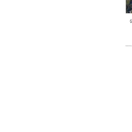
公
本
TE
----