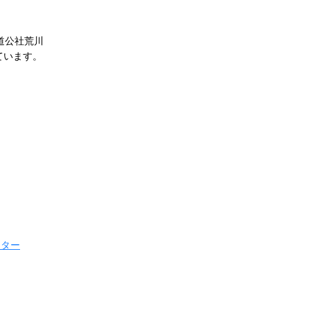
道公社荒川
います。
ンター