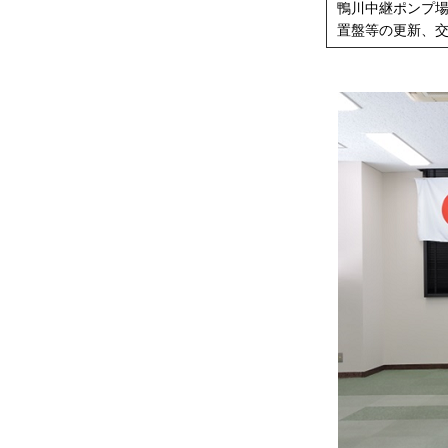
鴨川中継ポンプ
置盤等の更新、