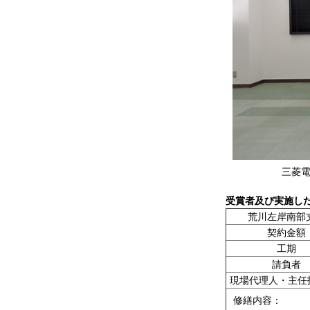
三菱
受賞者及び実施し
荒川左岸南部
契約金額
工期
請負者
現場代理人・主任
修繕内容：